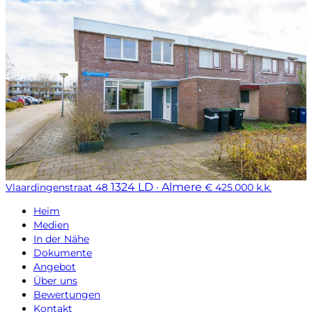
1324 LD · Almere
Vlaardingenstraat 48
€ 425.000 k.k.
Heim
Medien
In der Nähe
Dokumente
Angebot
Über uns
Bewertungen
Kontakt