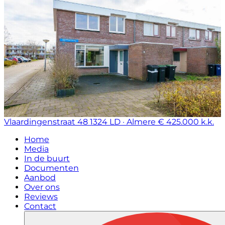
Vlaardingenstraat 48
1324 LD · Almere
€ 425.000 k.k.
Home
Media
In de buurt
Documenten
Aanbod
Over ons
Reviews
Contact