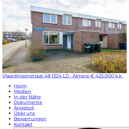
Vlaardingenstraat 48
1324 LD · Almere
€ 425.000 k.k.
Heim
Medien
In der Nähe
Dokumente
Angebot
Über uns
Bewertungen
Kontakt