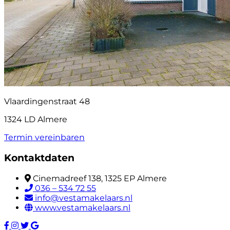
Vlaardingenstraat 48
1324 LD Almere
Termin vereinbaren
Kontaktdaten
Cinemadreef 138, 1325 EP Almere
036 – 534 72 55
info@vestamakelaars.nl
www.vestamakelaars.nl