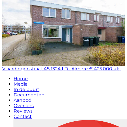
Vlaardingenstraat 48
1324 LD · Almere
€ 425.000 k.k.
Home
Media
In de buurt
Documenten
Aanbod
Over ons
Reviews
Contact