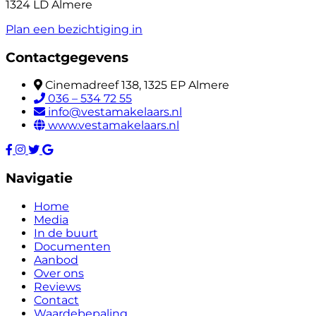
1324 LD Almere
Plan een bezichtiging in
Contactgegevens
Cinemadreef 138, 1325 EP Almere
036 – 534 72 55
info@vestamakelaars.nl
www.vestamakelaars.nl
Navigatie
Home
Media
In de buurt
Documenten
Aanbod
Over ons
Reviews
Contact
Waardebepaling