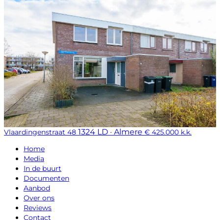
1324 LD · Almere
Vlaardingenstraat 48
€ 425.000 k.k.
Home
Media
In de buurt
Documenten
Aanbod
Over ons
Reviews
Contact