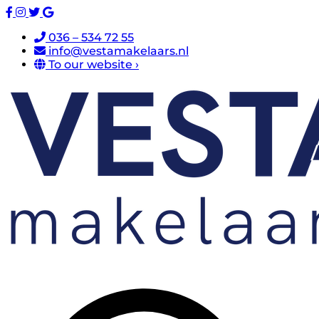
036 – 534 72 55
info@vestamakelaars.nl
To our website ›