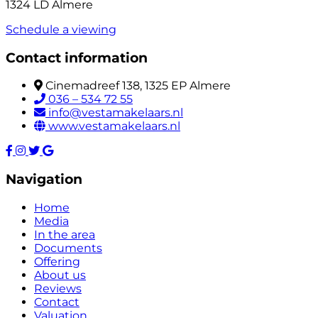
1324 LD Almere
Schedule a viewing
Contact information
Cinemadreef 138, 1325 EP Almere
036 – 534 72 55
info@vestamakelaars.nl
www.vestamakelaars.nl
Navigation
Home
Media
In the area
Documents
Offering
About us
Reviews
Contact
Valuation