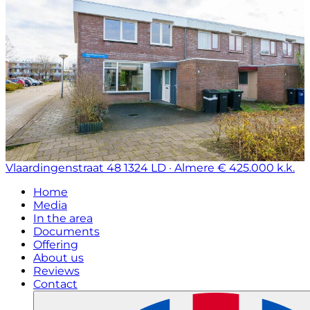
Vlaardingenstraat 48
1324 LD · Almere
€ 425.000 k.k.
Home
Media
In the area
Documents
Offering
About us
Reviews
Contact