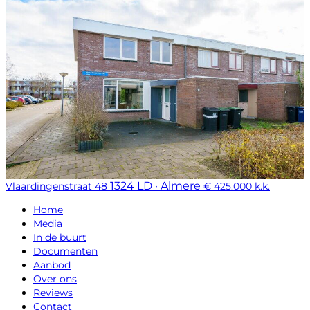
1324 LD · Almere
Vlaardingenstraat 48
€ 425.000 k.k.
Home
Media
In de buurt
Documenten
Aanbod
Over ons
Reviews
Contact