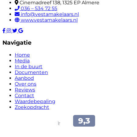
Cinemadreef 138, 1325 EP Almere
036 – 534 72 55
info@vestamakelaars.nl
www.vestamakelaars.nl
Navigatie
Home
Media
In de buurt
Documenten
Aanbod
Over ons
Reviews
Contact
Waardebepaling
Zoekopdracht