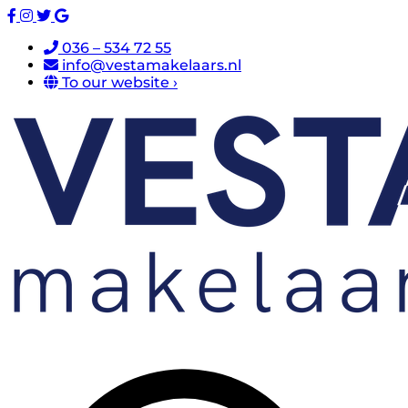
036 – 534 72 55
info@vestamakelaars.nl
To our website ›