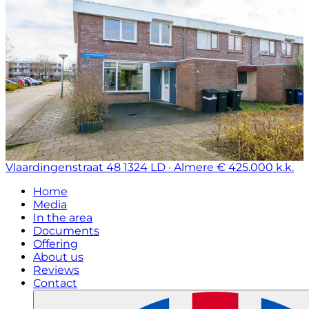
Vlaardingenstraat 48
1324 LD · Almere
€ 425.000 k.k.
Home
Media
In the area
Documents
Offering
About us
Reviews
Contact